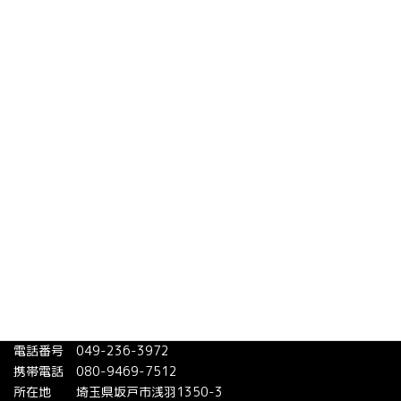
業務内容
安心価格
施工の流れ
会社概要
施工事例
現場レポート
お知らせ
お問い合わせ
お客様の声
モーモペイント株式会社
電話番号 049-236-3972
携帯電話 080-9469-7512
所在地 埼玉県坂戸市浅羽1350-3