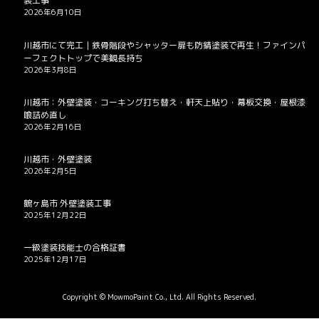
装工事
2026年6月10日
川越市にて完工｜鉄骨階段やシャッター扉も防錆塗装で再生！ファインパ
ーフェクトトップで美観長持ち
2026年3月8日
川越市：外壁塗装・コーキング打ち替え・軒天上貼り・幕板交換・屋根漆
喰詰め直し
2026年2月16日
川越市・外壁塗装
2026年2月5日
鶴ヶ島市 外壁塗装工事
2025年12月22日
一級塗装技能士の合格証書
2025年12月17日
Copyright © MowmoPaint Co., Ltd. All Rights Reserved.