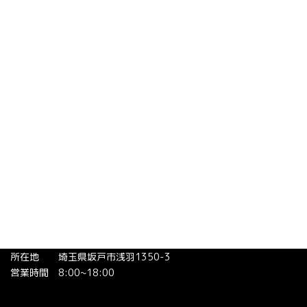
施工の流れ
会社概要
施工事例
現場レポート
お知らせ
お問い合わせ
お客様の声
モーモペイント株式会社
電話番号 049-236-3972
携帯電話 080-9469-7512
所在地 埼玉県坂戸市浅羽1350-3
営業時間 8:00~18:00