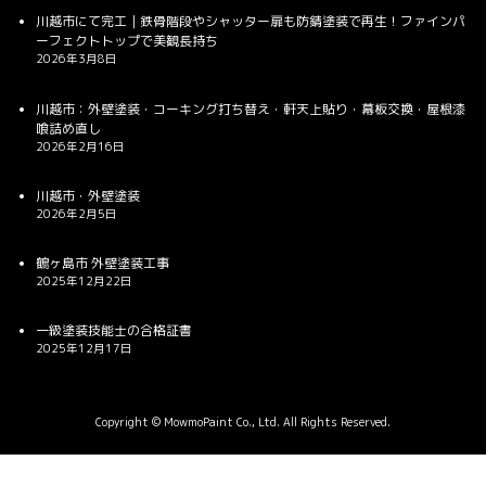
川越市にて完工｜鉄骨階段やシャッター扉も防錆塗装で再生！ファインパ
ーフェクトトップで美観長持ち
2026年3月8日
川越市：外壁塗装・コーキング打ち替え・軒天上貼り・幕板交換・屋根漆
喰詰め直し
2026年2月16日
川越市・外壁塗装
2026年2月5日
鶴ヶ島市 外壁塗装工事
2025年12月22日
一級塗装技能士の合格証書
2025年12月17日
Copyright © MowmoPaint Co., Ltd. All Rights Reserved.