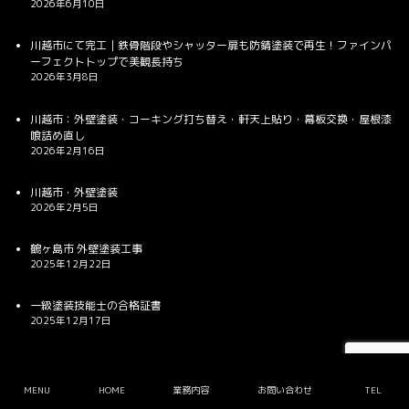
2026年6月10日
川越市にて完工｜鉄骨階段やシャッター扉も防錆塗装で再生！ファインパ
ーフェクトトップで美観長持ち
2026年3月8日
川越市：外壁塗装・コーキング打ち替え・軒天上貼り・幕板交換・屋根漆
喰詰め直し
2026年2月16日
川越市・外壁塗装
2026年2月5日
鶴ヶ島市 外壁塗装工事
2025年12月22日
一級塗装技能士の合格証書
2025年12月17日
Copyright © MowmoPaint Co., Ltd. All Rights Reserved.
MENU
HOME
業務内容
お問い合わせ
TEL