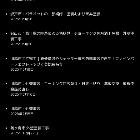
坂戸市：パラペットの一部補修・塗装および天井塗装
2026年6月18日
狭山市：築年数の経過による色褪せ・チョーキングを解消！屋根・外壁塗
装工事
2026年6月10日
川越市にて完工｜鉄骨階段やシャッター扉も防錆塗装で再生！ファインパ
ーフェクトトップで美観長持ち
2026年3月8日
川越市：外壁塗装・コーキング打ち替え・軒天上貼り・幕板交換・屋根漆
喰詰め直し
2026年2月16日
川越市・外壁塗装
2026年2月5日
鶴ヶ島市 外壁塗装工事
2025年12月22日